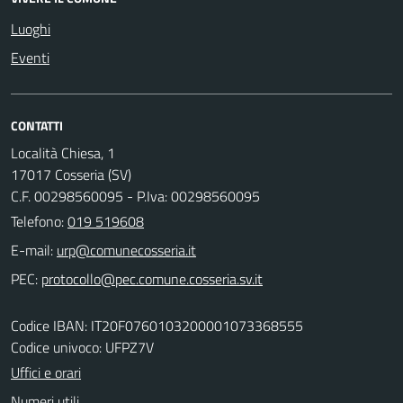
Luoghi
Eventi
CONTATTI
Località Chiesa, 1
17017 Cosseria (SV)
C.F. 00298560095 - P.Iva: 00298560095
Telefono:
019 519608
E-mail:
PEC:
Codice IBAN: IT20F0760103200001073368555
Codice univoco: UFPZ7V
Uffici e orari
Numeri utili