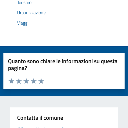
Turismo
Urbanizzazione
Viaggi
Quanto sono chiare le informazioni su questa
pagina?
Valuta da 1 a 5 stelle la pagina
Valuta 1 stelle su 5
Valuta 2 stelle su 5
Valuta 3 stelle su 5
Valuta 4 stelle su 5
Valuta 5 stelle su 5
Contatta il comune