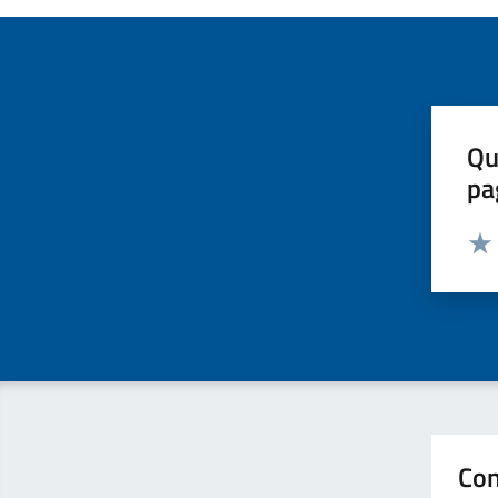
Qu
pa
Valut
Valu
Con