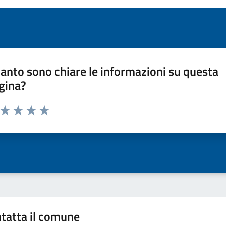
anto sono chiare le informazioni su questa
gina?
a da 1 a 5 stelle la pagina
ta 1 stelle su 5
Valuta 2 stelle su 5
Valuta 3 stelle su 5
Valuta 4 stelle su 5
Valuta 5 stelle su 5
tatta il comune