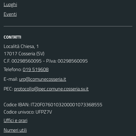
Luoghi
Eventi
CONTATTI
Località Chiesa, 1
17017 Cosseria (SV)
C.F. 00298560095 - P.Iva: 00298560095
Telefono:
019 519608
E-mail:
PEC:
Codice IBAN: IT20F0760103200001073368555
Codice univoco: UFPZ7V
Uffici e orari
Numeri utili