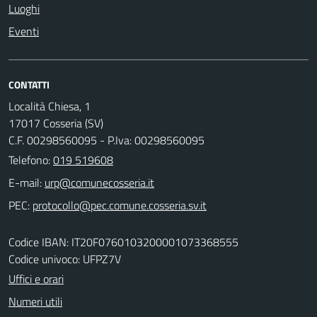
Luoghi
Eventi
CONTATTI
Località Chiesa, 1
17017 Cosseria (SV)
C.F. 00298560095 - P.Iva: 00298560095
Telefono:
019 519608
E-mail:
PEC:
Codice IBAN: IT20F0760103200001073368555
Codice univoco: UFPZ7V
Uffici e orari
Numeri utili