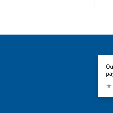
Qu
pa
Valut
Valu