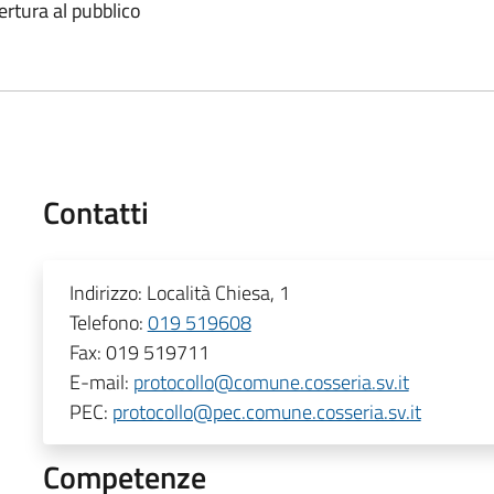
ertura al pubblico
Contatti
Indirizzo:
Località Chiesa, 1
Telefono:
019 519608
Fax:
019 519711
E-mail:
protocollo@comune.cosseria.sv.it
PEC:
protocollo@pec.comune.cosseria.sv.it
Competenze