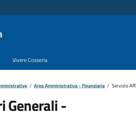
a
Vivere Cosseria
ministrative
/
Area Amministrativa - Finanziaria
/
Servizio Aff
i Generali -