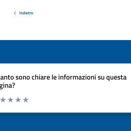
Indietro
anto sono chiare le informazioni su questa
gina?
a da 1 a 5 stelle la pagina
ta 1 stelle su 5
Valuta 2 stelle su 5
Valuta 3 stelle su 5
Valuta 4 stelle su 5
Valuta 5 stelle su 5